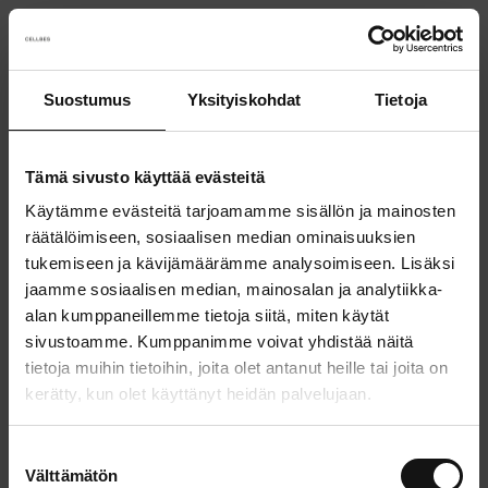
Suostumus
Yksityiskohdat
Tietoja
Something went wrong!
Sorry! Our developers have been notified.
Tämä sivusto käyttää evästeitä
Käytämme evästeitä tarjoamamme sisällön ja mainosten
Go back to the start page
räätälöimiseen, sosiaalisen median ominaisuuksien
tukemiseen ja kävijämäärämme analysoimiseen. Lisäksi
jaamme sosiaalisen median, mainosalan ja analytiikka-
alan kumppaneillemme tietoja siitä, miten käytät
sivustoamme. Kumppanimme voivat yhdistää näitä
tietoja muihin tietoihin, joita olet antanut heille tai joita on
kerätty, kun olet käyttänyt heidän palvelujaan.
S
Välttämätön
u