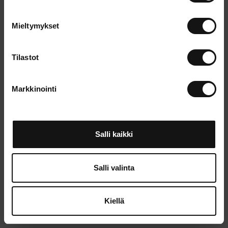
o
s
Mieltymykset
t
u
m
Tilastot
u
k
Markkinointi
s
e
n
v
Salli kaikki
a
l
i
Salli valinta
n
t
Kiellä
a