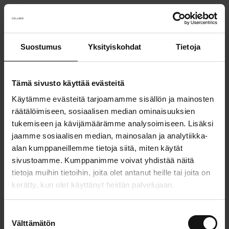
Suostumus
Yksityiskohdat
Tietoja
Something went wrong!
Sorry! Our developers have been notified.
Tämä sivusto käyttää evästeitä
Käytämme evästeitä tarjoamamme sisällön ja mainosten
Go back to the start page
räätälöimiseen, sosiaalisen median ominaisuuksien
tukemiseen ja kävijämäärämme analysoimiseen. Lisäksi
jaamme sosiaalisen median, mainosalan ja analytiikka-
alan kumppaneillemme tietoja siitä, miten käytät
sivustoamme. Kumppanimme voivat yhdistää näitä
tietoja muihin tietoihin, joita olet antanut heille tai joita on
kerätty, kun olet käyttänyt heidän palvelujaan.
S
Välttämätön
u