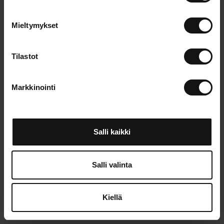
o
s
Mieltymykset
t
u
m
Tilastot
u
k
Markkinointi
s
e
n
v
Salli kaikki
a
l
i
Salli valinta
n
t
Kiellä
a