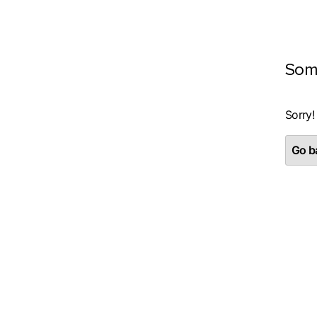
Som
Sorry!
Go ba