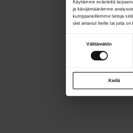
Käytämme evästeitä tarjoama
ja kävijämäärämme analysoim
kumppaneillemme tietoja siitä
olet antanut heille tai joita o
S
Välttämätön
u
o
s
t
u
m
Kiellä
u
k
s
e
n
v
a