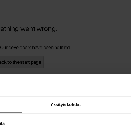
ething went wrong!
 Our developers have been notified.
ck to the start page
Yksityiskohdat
itä