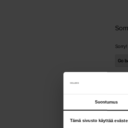
Som
Sorry!
Go ba
Suostumus
Tämä sivusto käyttää eväste